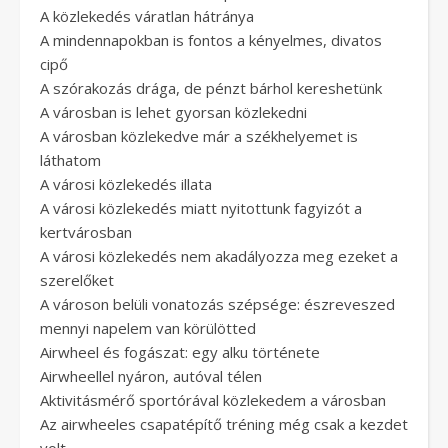
A közlekedés váratlan hátránya
A mindennapokban is fontos a kényelmes, divatos
cipő
A szórakozás drága, de pénzt bárhol kereshetünk
A városban is lehet gyorsan közlekedni
A városban közlekedve már a székhelyemet is
láthatom
A városi közlekedés illata
A városi közlekedés miatt nyitottunk fagyizót a
kertvárosban
A városi közlekedés nem akadályozza meg ezeket a
szerelőket
A városon belüli vonatozás szépsége: észreveszed
mennyi napelem van körülötted
Airwheel és fogászat: egy alku története
Airwheellel nyáron, autóval télen
Aktivitásmérő sportórával közlekedem a városban
Az airwheeles csapatépítő tréning még csak a kezdet