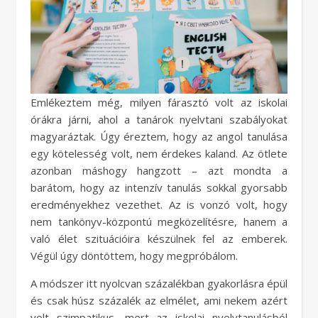
Emlékeztem még, milyen fárasztó volt az iskolai
órákra járni, ahol a tanárok nyelvtani szabályokat
magyaráztak. Úgy éreztem, hogy az angol tanulása
egy kötelesség volt, nem érdekes kaland. Az ötlete
azonban máshogy hangzott – azt mondta a
barátom, hogy az intenzív tanulás sokkal gyorsabb
eredményekhez vezethet. Az is vonzó volt, hogy
nem tankönyv-központú megközelítésre, hanem a
való élet szituációira készülnek fel az emberek.
Végül úgy döntöttem, hogy megpróbálom.
A módszer itt nyolcvan százalékban gyakorlásra épül
és csak húsz százalék az elmélet, ami nekem azért
volt szimpatikus, mert az iskolai nyelvtanulásból