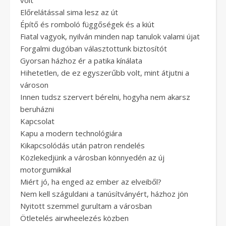
volt
Előrelátással sima lesz az út
Építő és romboló függőségek és a kiút
Fiatal vagyok, nyilván minden nap tanulok valami újat
Forgalmi dugóban választottunk biztosítót
Gyorsan házhoz ér a patika kínálata
Hihetetlen, de ez egyszerűbb volt, mint átjutni a
városon
Innen tudsz szervert bérelni, hogyha nem akarsz
beruházni
Kapcsolat
Kapu a modern technológiára
Kikapcsolódás után patron rendelés
Közlekedjünk a városban könnyedén az új
motorgumikkal
Miért jó, ha enged az ember az elveiből?
Nem kell száguldani a tanúsítványért, házhoz jön
Nyitott szemmel gurultam a városban
Ötletelés airwheelezés közben