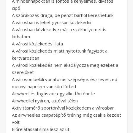
A mindennapokban is fontos a kényelmes, divatos
cipő
A szórakozás drága, de pénzt bárhol kereshetünk
A városban is lehet gyorsan közlekedni
A városban közlekedve már a székhelyemet is
láthatom
A városi közlekedés illata
A városi közlekedés miatt nyitottunk fagyizót a
kertvárosban
A városi közlekedés nem akadályozza meg ezeket a
szerelőket
A városon belüli vonatozás szépsége: észreveszed
mennyi napelem van körülötted
Airwheel és fogászat: egy alku története
Airwheellel nyáron, autóval télen
Aktivitásmérő sportórával közlekedem a városban
Az airwheeles csapatépítő tréning még csak a kezdet
volt
Előrelátással sima lesz az út