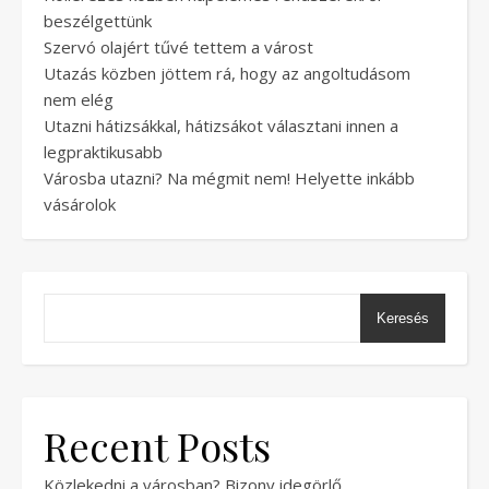
beszélgettünk
Szervó olajért tűvé tettem a várost
Utazás közben jöttem rá, hogy az angoltudásom
nem elég
Utazni hátizsákkal, hátizsákot választani innen a
legpraktikusabb
Városba utazni? Na mégmit nem! Helyette inkább
vásárolok
Keresés
Recent Posts
Közlekedni a városban? Bizony idegörlő.