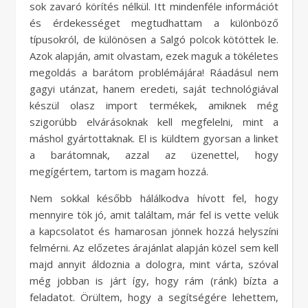
sok zavaró körítés nélkül. Itt mindenféle információt
és érdekességet megtudhattam a különböző
típusokról, de különösen a Salgó polcok kötöttek le.
Azok alapján, amit olvastam, ezek maguk a tökéletes
megoldás a barátom problémájára! Ráadásul nem
gagyi utánzat, hanem eredeti, saját technológiával
készül olasz import termékek, amiknek még
szigorúbb elvárásoknak kell megfelelni, mint a
máshol gyártottaknak. El is küldtem gyorsan a linket
a barátomnak, azzal az üzenettel, hogy
megígértem, tartom is magam hozzá.
Nem sokkal később hálálkodva hívott fel, hogy
mennyire tök jó, amit találtam, már fel is vette velük
a kapcsolatot és hamarosan jönnek hozzá helyszíni
felmérni. Az előzetes árajánlat alapján közel sem kell
majd annyit áldoznia a dologra, mint várta, szóval
még jobban is járt így, hogy rám (ránk) bízta a
feladatot. Örültem, hogy a segítségére lehettem,