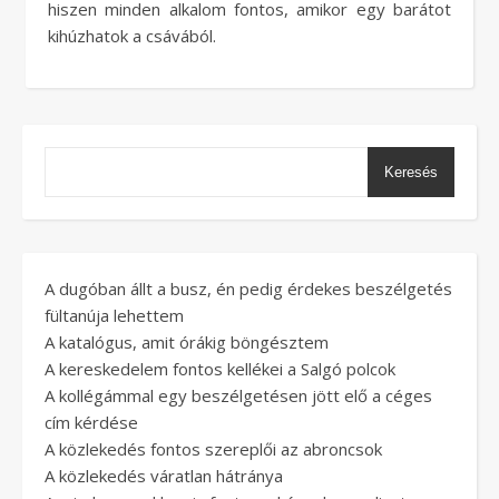
hiszen minden alkalom fontos, amikor egy barátot
kihúzhatok a csávából.
Keresés
A dugóban állt a busz, én pedig érdekes beszélgetés
fültanúja lehettem
A katalógus, amit órákig böngésztem
A kereskedelem fontos kellékei a Salgó polcok
A kollégámmal egy beszélgetésen jött elő a céges
cím kérdése
A közlekedés fontos szereplői az abroncsok
A közlekedés váratlan hátránya