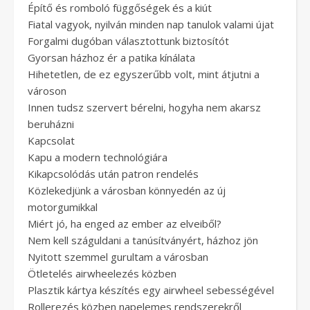
Építő és romboló függőségek és a kiút
Fiatal vagyok, nyilván minden nap tanulok valami újat
Forgalmi dugóban választottunk biztosítót
Gyorsan házhoz ér a patika kínálata
Hihetetlen, de ez egyszerűbb volt, mint átjutni a
városon
Innen tudsz szervert bérelni, hogyha nem akarsz
beruházni
Kapcsolat
Kapu a modern technológiára
Kikapcsolódás után patron rendelés
Közlekedjünk a városban könnyedén az új
motorgumikkal
Miért jó, ha enged az ember az elveiből?
Nem kell száguldani a tanúsítványért, házhoz jön
Nyitott szemmel gurultam a városban
Ötletelés airwheelezés közben
Plasztik kártya készítés egy airwheel sebességével
Rollerezés közben napelemes rendszerekről