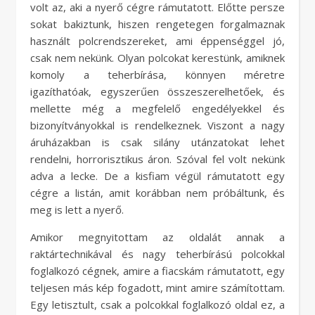
volt az, aki a nyerő cégre rámutatott. Előtte persze
sokat bakiztunk, hiszen rengetegen forgalmaznak
használt polcrendszereket, ami éppenséggel jó,
csak nem nekünk. Olyan polcokat kerestünk, amiknek
komoly a teherbírása, könnyen méretre
igazíthatóak, egyszerűen összeszerelhetőek, és
mellette még a megfelelő engedélyekkel és
bizonyítványokkal is rendelkeznek. Viszont a nagy
áruházakban is csak silány utánzatokat lehet
rendelni, horrorisztikus áron. Szóval fel volt nekünk
adva a lecke. De a kisfiam végül rámutatott egy
cégre a listán, amit korábban nem próbáltunk, és
meg is lett a nyerő.
Amikor megnyitottam az oldalát annak a
raktártechnikával és nagy teherbírású polcokkal
foglalkozó cégnek, amire a fiacskám rámutatott, egy
teljesen más kép fogadott, mint amire számítottam.
Egy letisztult, csak a polcokkal foglalkozó oldal ez, a