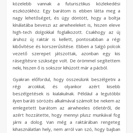
közelebb vannak a futurisztikus közlekedési
eszközökhöz. Egy barátom is ebben látta meg a
nagy lehetőséget, és úgy döntött, hogy a boltja
kínálatába beveszi az airwheeleket is, hiszen eleve
high-tech dolgokkal foglalkozott. Csakhogy az új
áruhoz új raktár is kellett, pontosabban a régi
kibővítése és korszerűsítése. Ebben a Salgó polcok
vezető szerepet játszottak, azonban egy kis
rásegítésre szüksége volt. De örömmel segítettem
neki, hiszen ő is sokszor kihúzott már a pácból.
Gyakran előfordul, hogy összeülünk beszélgetni a
régi arcokkal, és olyankor azért kisebb
beszélgetések is kialakulnak. Például a legutóbbi
ilyen baráti sörözés alkalmával számolt be nekem az
emlegetett barátom az airwheeles ötletéről, de
azért hozzátette, hogy mennyi plusz munkával fog
járni a dolog. Van még a raktárában rengeteg
kihasználatlan hely, nem arról van szó, hogy bajban