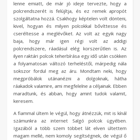
lenne emiatt, de már jó ideje tervezte, hogy a
polcrendszerét is felújítja, és ez remek apropót
szolgáltatna hozzá. Csakhogy képtelen volt dönteni,
kivel, hogyan és milyen polcokkal bővíttesse és
cseréltesse a meglévőket. Az volt az egyik nagy
baja, hogy már igen régi volt az addigi
polcrendszere, ráadásul elég korszerűtlen is. Az
ilyen raktári polcok teherbírása egy idő után csökken
a folyamatosan változó terheléstől, márpedig nála
sokszor fordul meg az áru. Mondtam neki, hogy
megpróbálok utánanézni a dolgoknak, hátha
ráakadok valamire, ami megfelelne a céljainak. Ebben
maradtunk, és abban, hogy amint tudok valamit,
keresem.
A fiammal ültem le végül, hogy átnézzük, mit is kínál
számunkra az internet Salgó polcok ügyében.
Igazából a több szem többet lát elven ültettem
magam mellé, nem komoly segítségnek, de végül ő