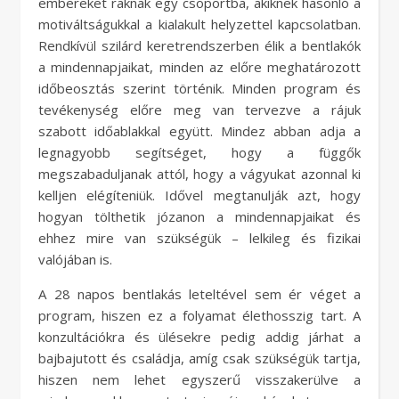
embereket raknak egy csoportba, akiknek hasonló a
motiváltságukkal a kialakult helyzettel kapcsolatban.
Rendkívül szilárd keretrendszerben élik a bentlakók
a mindennapjaikat, minden az előre meghatározott
időbeosztás szerint történik. Minden program és
tevékenység előre meg van tervezve a rájuk
szabott időablakkal együtt. Mindez abban adja a
legnagyobb segítséget, hogy a függők
megszabaduljanak attól, hogy a vágyukat azonnal ki
kelljen elégíteniük. Idővel megtanulják azt, hogy
hogyan tölthetik józanon a mindennapjaikat és
ehhez mire van szükségük – lelkileg és fizikai
valójában is.
A 28 napos bentlakás leteltével sem ér véget a
program, hiszen ez a folyamat élethosszig tart. A
konzultációkra és ülésekre pedig addig járhat a
bajbajutott és családja, amíg csak szükségük tartja,
hiszen nem lehet egyszerű visszakerülve a