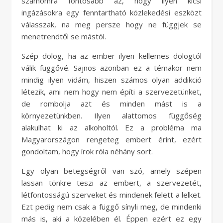
számomra fontosabb az, hogy ilyen kicsi
ingázásokra egy fenntartható közlekedési eszközt
válasszak, na meg persze hogy ne függjek se
menetrendtől se mástól.
Szép dolog, ha az ember ilyen kellemes dologtól
válik függővé. Sajnos azonban ez a témakör nem
mindig ilyen vidám, hiszen számos olyan addikció
létezik, ami nem hogy nem építi a szervezetünket,
de rombolja azt és minden mást is a
környezetünkben. Ilyen alattomos függőség
alakulhat ki az alkoholtól. Ez a probléma ma
Magyarországon rengeteg embert érint, ezért
gondoltam, hogy írok róla néhány sort.
Egy olyan betegségről van szó, amely szépen
lassan tönkre teszi az embert, a szervezetét,
létfontosságú szerveket és mindenek felett a lelket.
Ezt pedig nem csak a függő sínyli meg, de mindenki
más is, aki a közelében él. Éppen ezért ez egy