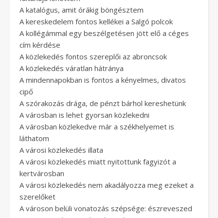
A katalógus, amit órákig böngésztem
A kereskedelem fontos kellékei a Salgó polcok
A kollégámmal egy beszélgetésen jött elő a céges
cím kérdése
A közlekedés fontos szereplői az abroncsok
A közlekedés váratlan hátránya
A mindennapokban is fontos a kényelmes, divatos
cipő
A szórakozás drága, de pénzt bárhol kereshetünk
A városban is lehet gyorsan közlekedni
A városban közlekedve már a székhelyemet is
láthatom
A városi közlekedés illata
A városi közlekedés miatt nyitottunk fagyizót a
kertvárosban
A városi közlekedés nem akadályozza meg ezeket a
szerelőket
A városon belüli vonatozás szépsége: észreveszed