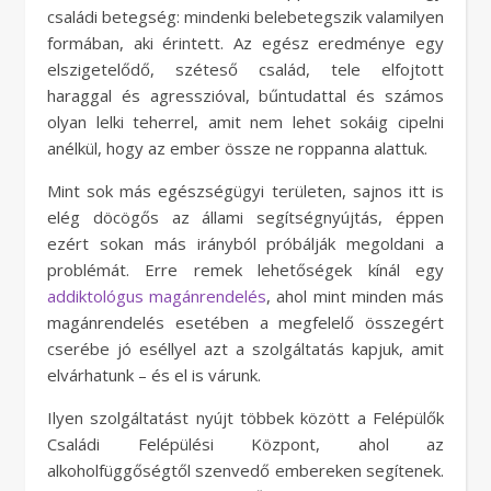
családi betegség: mindenki belebetegszik valamilyen
formában, aki érintett. Az egész eredménye egy
elszigetelődő, széteső család, tele elfojtott
haraggal és agresszióval, bűntudattal és számos
olyan lelki teherrel, amit nem lehet sokáig cipelni
anélkül, hogy az ember össze ne roppanna alattuk.
Mint sok más egészségügyi területen, sajnos itt is
elég döcögős az állami segítségnyújtás, éppen
ezért sokan más irányból próbálják megoldani a
problémát. Erre remek lehetőségek kínál egy
addiktológus magánrendelés
, ahol mint minden más
magánrendelés esetében a megfelelő összegért
cserébe jó eséllyel azt a szolgáltatás kapjuk, amit
elvárhatunk – és el is várunk.
Ilyen szolgáltatást nyújt többek között a Felépülők
Családi Felépülési Központ, ahol az
alkoholfüggőségtől szenvedő embereken segítenek.