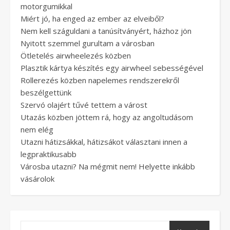
motorgumikkal
Miért jó, ha enged az ember az elveiből?
Nem kell száguldani a tanúsítványért, házhoz jön
Nyitott szemmel gurultam a városban
Ötletelés airwheelezés közben
Plasztik kártya készítés egy airwheel sebességével
Rollerezés közben napelemes rendszerekről
beszélgettünk
Szervó olajért tűvé tettem a várost
Utazás közben jöttem rá, hogy az angoltudásom
nem elég
Utazni hátizsákkal, hátizsákot választani innen a
legpraktikusabb
Városba utazni? Na mégmit nem! Helyette inkább
vásárolok