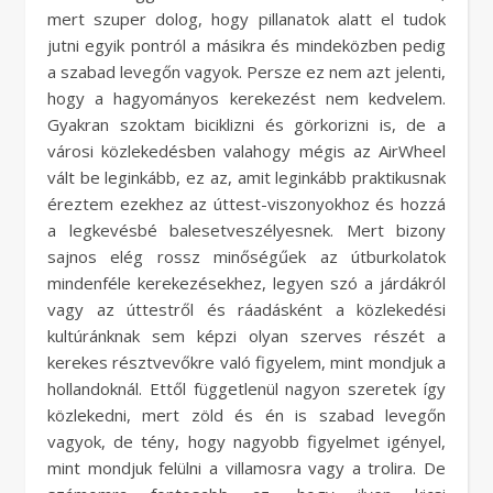
mert szuper dolog, hogy pillanatok alatt el tudok
jutni egyik pontról a másikra és mindeközben pedig
a szabad levegőn vagyok. Persze ez nem azt jelenti,
hogy a hagyományos kerekezést nem kedvelem.
Gyakran szoktam biciklizni és görkorizni is, de a
városi közlekedésben valahogy mégis az AirWheel
vált be leginkább, ez az, amit leginkább praktikusnak
éreztem ezekhez az úttest-viszonyokhoz és hozzá
a legkevésbé balesetveszélyesnek. Mert bizony
sajnos elég rossz minőségűek az útburkolatok
mindenféle kerekezésekhez, legyen szó a járdákról
vagy az úttestről és ráadásként a közlekedési
kultúránknak sem képzi olyan szerves részét a
kerekes résztvevőkre való figyelem, mint mondjuk a
hollandoknál. Ettől függetlenül nagyon szeretek így
közlekedni, mert zöld és én is szabad levegőn
vagyok, de tény, hogy nagyobb figyelmet igényel,
mint mondjuk felülni a villamosra vagy a trolira. De