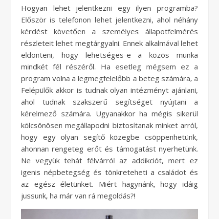
Hogyan lehet jelentkezni egy ilyen programba?
Először is telefonon lehet jelentkezni, ahol néhány
kérdést követően a személyes állapotfelmérés
részleteit lehet megtárgyalni. Ennek alkalmával lehet
eldönteni, hogy lehetséges-e a közös munka
mindkét fél részéről. Ha esetleg mégsem ez a
program volna a legmegfelelőbb a beteg számára, a
Felépülők akkor is tudnak olyan intézményt ajánlani,
ahol tudnak szakszerű segítséget nyújtani a
kérelmező számára. Ugyanakkor ha mégis sikerül
kölcsönösen megállapodni biztosítanak minket arról,
hogy egy olyan segítő közegbe csöppenhetünk,
ahonnan rengeteg erőt és támogatást nyerhetünk.
Ne vegyük tehát félvárról az addikciót, mert ez
igenis népbetegség és tönkreteheti a családot és
az egész életünket. Miért hagynánk, hogy idáig
jussunk, ha már van rá megoldás?!