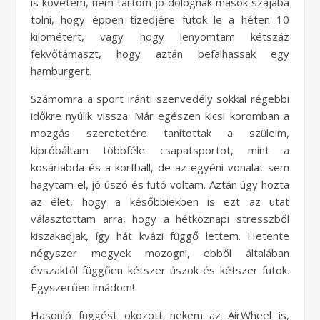
is követem, nem tartom jó dolognak mások szájába
tolni, hogy éppen tizedjére futok le a héten 10
kilométert, vagy hogy lenyomtam kétszáz
fekvőtámaszt, hogy aztán befalhassak egy
hamburgert.
Számomra a sport iránti szenvedély sokkal régebbi
időkre nyúlik vissza. Már egészen kicsi koromban a
mozgás szeretetére tanítottak a szüleim,
kipróbáltam többféle csapatsportot, mint a
kosárlabda és a korfball, de az egyéni vonalat sem
hagytam el, jó úszó és futó voltam. Aztán úgy hozta
az élet, hogy a későbbiekben is ezt az utat
választottam arra, hogy a hétköznapi stresszből
kiszakadjak, így hát kvázi függő lettem. Hetente
négyszer megyek mozogni, ebből általában
évszaktól függően kétszer úszok és kétszer futok.
Egyszerűen imádom!
Hasonló függést okozott nekem az AirWheel is,