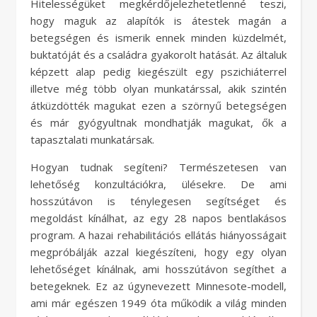
Hitelességüket megkérdőjelezhetetlenné teszi,
hogy maguk az alapítók is átestek magán a
betegségen és ismerik ennek minden küzdelmét,
buktatóját és a családra gyakorolt hatását. Az általuk
képzett alap pedig kiegészült egy pszichiáterrel
illetve még több olyan munkatárssal, akik szintén
átküzdötték magukat ezen a szörnyű betegségen
és már gyógyultnak mondhatják magukat, ők a
tapasztalati munkatársak.
Hogyan tudnak segíteni? Természetesen van
lehetőség konzultációkra, ülésekre. De ami
hosszútávon is ténylegesen segítséget és
megoldást kínálhat, az egy 28 napos bentlakásos
program. A hazai rehabilitációs ellátás hiányosságait
megpróbálják azzal kiegészíteni, hogy egy olyan
lehetőséget kínálnak, ami hosszútávon segíthet a
betegeknek. Ez az úgynevezett Minnesote-modell,
ami már egészen 1949 óta működik a világ minden