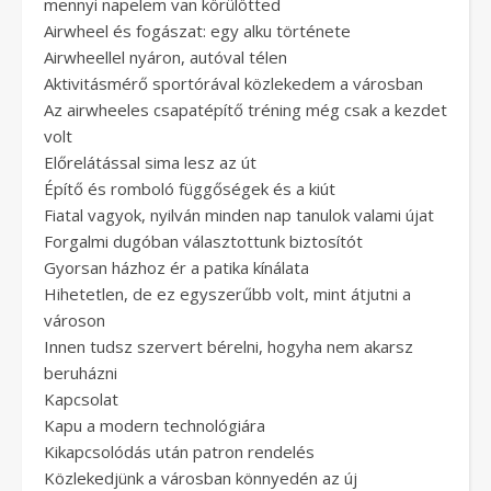
mennyi napelem van körülötted
Airwheel és fogászat: egy alku története
Airwheellel nyáron, autóval télen
Aktivitásmérő sportórával közlekedem a városban
Az airwheeles csapatépítő tréning még csak a kezdet
volt
Előrelátással sima lesz az út
Építő és romboló függőségek és a kiút
Fiatal vagyok, nyilván minden nap tanulok valami újat
Forgalmi dugóban választottunk biztosítót
Gyorsan házhoz ér a patika kínálata
Hihetetlen, de ez egyszerűbb volt, mint átjutni a
városon
Innen tudsz szervert bérelni, hogyha nem akarsz
beruházni
Kapcsolat
Kapu a modern technológiára
Kikapcsolódás után patron rendelés
Közlekedjünk a városban könnyedén az új