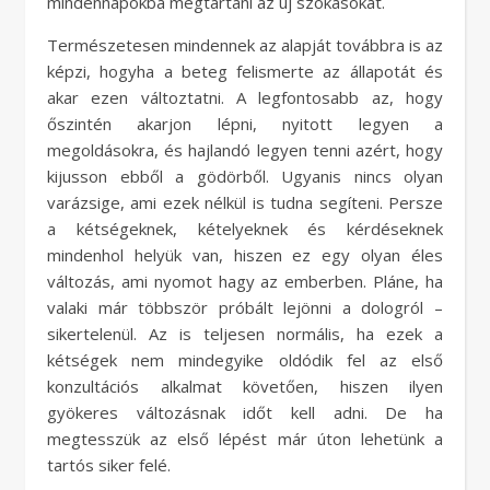
mindennapokba megtartani az új szokásokat.
Természetesen mindennek az alapját továbbra is az
képzi, hogyha a beteg felismerte az állapotát és
akar ezen változtatni. A legfontosabb az, hogy
őszintén akarjon lépni, nyitott legyen a
megoldásokra, és hajlandó legyen tenni azért, hogy
kijusson ebből a gödörből. Ugyanis nincs olyan
varázsige, ami ezek nélkül is tudna segíteni. Persze
a kétségeknek, kételyeknek és kérdéseknek
mindenhol helyük van, hiszen ez egy olyan éles
változás, ami nyomot hagy az emberben. Pláne, ha
valaki már többször próbált lejönni a dologról –
sikertelenül. Az is teljesen normális, ha ezek a
kétségek nem mindegyike oldódik fel az első
konzultációs alkalmat követően, hiszen ilyen
gyökeres változásnak időt kell adni. De ha
megtesszük az első lépést már úton lehetünk a
tartós siker felé.