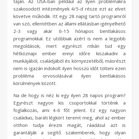
táján. Az USA-ban például az ilyen problémákra
szakosodott intézmények 4/5-d része ezt az elvet
követve működik. Itt egy 28 napig tartó programról
van szó, ellentétben az állami ellátásban igényelhető
2-3 vagy akár 6-15 hónapos bentlakásos
programokkal. Ez utóbbiak azért is nem a legjobb
megoldások, mert egyrészt ritkán tud egy
hétköznapi ember ennyi időre kiszakadni a
munkájából, családjából és környezetéből, másrészt
nem is igazán indokolt ilyen hosszú időt tölteni ezen
probléma orvosolásával ilyen bentlakásos
körülmények között.
Na de hogy is néz ki egy ilyen 28 napos program?
Egyrészt nagyon kis csoportokkal történik a
foglalkozás, ami 4-6 főt jelent. Ez egy nagyon
családias, baráti légkört teremt meg, ahol az ember
otthon tudja érezni magát, ráadásul azt is
garantálják a segítő szakemberek, hogy olyan