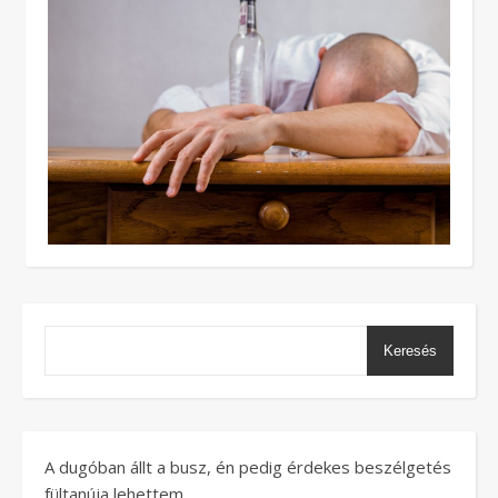
Keresés
A dugóban állt a busz, én pedig érdekes beszélgetés
fültanúja lehettem