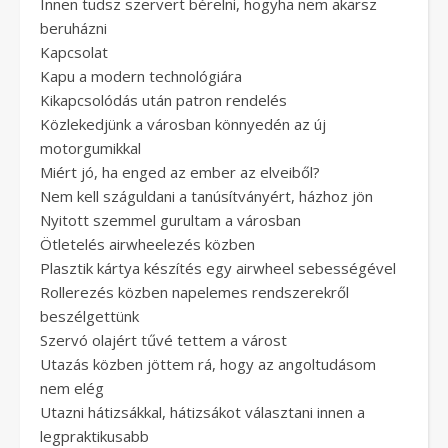
Innen tudsz szervert bérelni, hogyha nem akarsz
beruházni
Kapcsolat
Kapu a modern technológiára
Kikapcsolódás után patron rendelés
Közlekedjünk a városban könnyedén az új
motorgumikkal
Miért jó, ha enged az ember az elveiből?
Nem kell száguldani a tanúsítványért, házhoz jön
Nyitott szemmel gurultam a városban
Ötletelés airwheelezés közben
Plasztik kártya készítés egy airwheel sebességével
Rollerezés közben napelemes rendszerekről
beszélgettünk
Szervó olajért tűvé tettem a várost
Utazás közben jöttem rá, hogy az angoltudásom
nem elég
Utazni hátizsákkal, hátizsákot választani innen a
legpraktikusabb