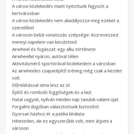
A városi közlekedés miatt nyitottunk fagyizót a
kertvárosban
A városi közlekedés nem akadályozza meg ezeket a
szerelőket
A városon belüli vonatozás szépsége: észreveszed
mennyi napelem van körülötted
Airwheel és fogászat: egy alku története
Airwheellel nyáron, autóval télen
Aktivitásmérő sportórával közlekedem a városban
Az airwheeles csapatépítő tréning még csak a kezdet
volt
Előrelátással sima lesz az út
Építő és romboló függőségek és a kiút
Fiatal vagyok, nyilván minden nap tanulok valami újat
Forgalmi dugóban választottunk biztosítót
Gyorsan házhoz ér a patika kínálata
Hihetetlen, de ez egyszerűbb volt, mint átjutni a
városon