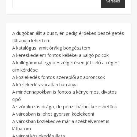
Keresés
A dugóban állt a busz, én pedig érdekes beszélgetés
fültanúja lehettem
A katalógus, amit órákig böngésztem
A kereskedelem fontos kellékei a Salgó polcok
A kollégámmal egy beszélgetésen jött elő a céges
cím kérdése
A közlekedés fontos szereplői az abroncsok
A közlekedés váratlan hátránya
A mindennapokban is fontos a kényelmes, divatos
cipő
A szórakozás drága, de pénzt bárhol kereshetünk
A városban is lehet gyorsan közlekedni
A városban közlekedve már a székhelyemet is
láthatom
A városi közlekedés illata