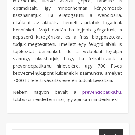
internetünk, illetve asztali gépre, tabletre is
optimalizált, így mindenhonnan kényelmeseb
használhatjuk. Ha ellátogatunk a weboldalra,
elsőként az aktuális, kiemelt ajánlatok fogadnak
bennünket. Majd ezután ha lejjebb görgetünk, a
népszerű kategóriákat és a friss blogposztokat
tudjuk megtekinteni. Emellett egy felugró ablak is
tájékoztat bennünket, de a weboldal legalján
szintúgy olvashatjuk, hogy ha feliratkozunk a
prevenciopatika.hu hírlevelére, úgy 700 Ft-os
kedvezménykupont küldenek ki számunkra, amelyet
7000 Ft feletti vásárlás esetén tudunk beváltani.
Nekem nagyon bevált a
prevenciopatika.hu
,
többször rendeltem már, így ajánlom mindenkinek!