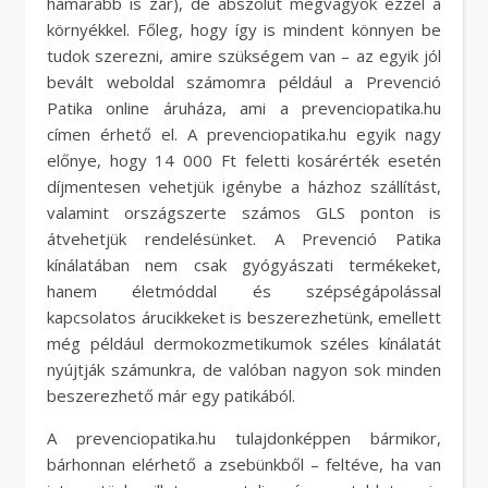
hamarabb is zár), de abszolút megvagyok ezzel a
környékkel. Főleg, hogy így is mindent könnyen be
tudok szerezni, amire szükségem van – az egyik jól
bevált weboldal számomra például a Prevenció
Patika online áruháza, ami a prevenciopatika.hu
címen érhető el. A prevenciopatika.hu egyik nagy
előnye, hogy 14 000 Ft feletti kosárérték esetén
díjmentesen vehetjük igénybe a házhoz szállítást,
valamint országszerte számos GLS ponton is
átvehetjük rendelésünket. A Prevenció Patika
kínálatában nem csak gyógyászati termékeket,
hanem életmóddal és szépségápolással
kapcsolatos árucikkeket is beszerezhetünk, emellett
még például dermokozmetikumok széles kínálatát
nyújtják számunkra, de valóban nagyon sok minden
beszerezhető már egy patikából.
A prevenciopatika.hu tulajdonképpen bármikor,
bárhonnan elérhető a zsebünkből – feltéve, ha van