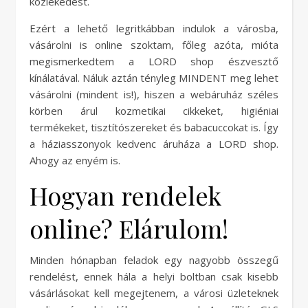
közlekedést.
Ezért a lehető legritkábban indulok a városba,
vásárolni is online szoktam, főleg azóta, mióta
megismerkedtem a LORD shop észvesztő
kínálatával. Náluk aztán tényleg MINDENT meg lehet
vásárolni (mindent is!), hiszen a webáruház széles
körben árul kozmetikai cikkeket, higiéniai
termékeket, tisztítószereket és babacuccokat is. Így
a háziasszonyok kedvenc áruháza a LORD shop.
Ahogy az enyém is.
Hogyan rendelek
online? Elárulom!
Minden hónapban feladok egy nagyobb összegű
rendelést, ennek hála a helyi boltban csak kisebb
vásárlásokat kell megejtenem, a városi üzleteknek