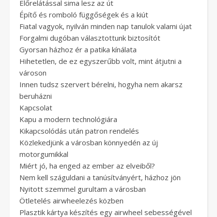
Előrelátással sima lesz az út
Építő és romboló függőségek és a kiút
Fiatal vagyok, nyilván minden nap tanulok valami újat
Forgalmi dugóban választottunk biztosítót
Gyorsan házhoz ér a patika kínálata
Hihetetlen, de ez egyszerűbb volt, mint átjutni a
városon
Innen tudsz szervert bérelni, hogyha nem akarsz
beruházni
Kapcsolat
Kapu a modern technológiára
Kikapcsolódás után patron rendelés
Közlekedjünk a városban könnyedén az új
motorgumikkal
Miért jó, ha enged az ember az elveiből?
Nem kell száguldani a tanúsítványért, házhoz jön
Nyitott szemmel gurultam a városban
Ötletelés airwheelezés közben
Plasztik kártya készítés egy airwheel sebességével