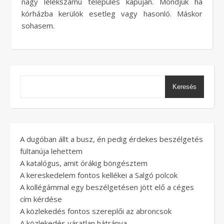
nagy lélekszámú település kapuján. Mondjuk ha
kórházba kerülök esetleg vagy hasonló. Máskor
sohasem.
Keresés
A dugóban állt a busz, én pedig érdekes beszélgetés
fültanúja lehettem
A katalógus, amit órákig böngésztem
A kereskedelem fontos kellékei a Salgó polcok
A kollégámmal egy beszélgetésen jött elő a céges
cím kérdése
A közlekedés fontos szereplői az abroncsok
A közlekedés váratlan hátránya