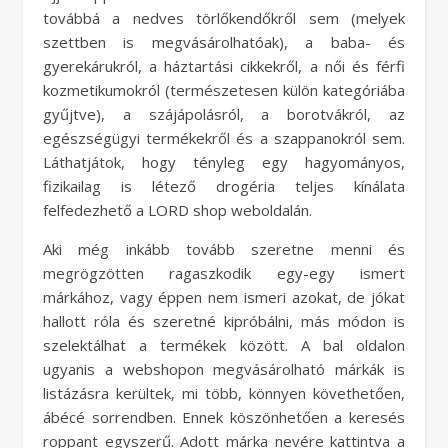
továbbá a nedves törlőkendőkről sem (melyek
szettben is megvásárolhatóak), a baba- és
gyerekárukról, a háztartási cikkekről, a női és férfi
kozmetikumokról (természetesen külön kategóriába
gyűjtve), a szájápolásról, a borotvákról, az
egészségügyi termékekről és a szappanokról sem.
Láthatjátok, hogy tényleg egy hagyományos,
fizikailag is létező drogéria teljes kínálata
felfedezhető a LORD shop weboldalán.
Aki még inkább tovább szeretne menni és
megrögzötten ragaszkodik egy-egy ismert
márkához, vagy éppen nem ismeri azokat, de jókat
hallott róla és szeretné kipróbálni, más módon is
szelektálhat a termékek között. A bal oldalon
ugyanis a webshopon megvásárolható márkák is
listázásra kerültek, mi több, könnyen követhetően,
ábécé sorrendben. Ennek köszönhetően a keresés
roppant egyszerű. Adott márka nevére kattintva a