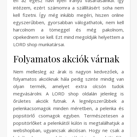
én az egész havi ilyen irányú vásárlásainkat így
intézem, ezért számomra a szállításért soha nem
kell fizetni. Így még inkább megéri, hiszen online
egyszerűbben, gyorsabban válogathatok, nem kell
harcolnom a tömeggel és még pakolnom,
cipekednem se kell. Ezt mind megoldják helyettem a
LORD shop munkatársai.
Folyamatos akciók várnak
Nem mellesleg az árak is nagyon kedvezőek, a
folyamatos akcióknak hála pedig szinte mindig van
olyan termék, amelyet extra olcsón tudok
megvásárolni. A LORD shop oldalán jelenleg is
őrületes akciók futnak. A legnépszerűbbek a
pelenkacsomagok minden méretben, a pelenka és
popsitörlő csomagok egyben. Természetesen a
popsitörlőket a pelenkától külön is megtalálhatjuk a
webshopban, ugyancsak akciósan. Hogy ne csak a