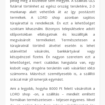
pedig még a közelébe sem megyek. A szállítás GLS
futárral történhet az egész ország területére, 2-3
munkanap alatt vehetőek át az így postázott
termékek. A LORD shop azonban sajátos
túrajárattal is rendelkezik. Én ezt a lehetőséget
szoktam kihasználni. Bizonyos településekre adott
időpontokban ellátogatnak és kiszállítják a
megvásárolt termékeket. Természetesen a
túrajáratnál történő átvétel esetén is lehet
utánvéttel vásárolni, bankkártyával vagy
készpénzzel fizetni. Én nagyon szeretem ezt a
lehetőséget, mert családias hangulata van, egy
kisbolt vagy drogéria területén való vásárlást idézi
számomra. Másrészt személyesebb is, a szállító
sráccal már jól ismerjük egymást.
Ami a legjobb, hogyha 8000 Ft felett vásároltok a
LORD shop -on, a szállítás – mindkét említett
formában természetesen – teljesen ingyenes. Mivel