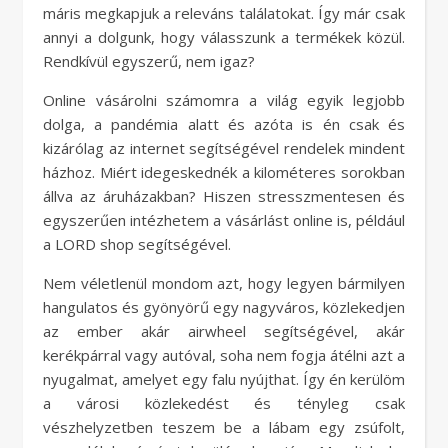
máris megkapjuk a releváns találatokat. Így már csak
annyi a dolgunk, hogy válasszunk a termékek közül.
Rendkívül egyszerű, nem igaz?
Online vásárolni számomra a világ egyik legjobb
dolga, a pandémia alatt és azóta is én csak és
kizárólag az internet segítségével rendelek mindent
házhoz. Miért idegeskednék a kilométeres sorokban
állva az áruházakban? Hiszen stresszmentesen és
egyszerűen intézhetem a vásárlást online is, például
a LORD shop segítségével.
Nem véletlenül mondom azt, hogy legyen bármilyen
hangulatos és gyönyörű egy nagyváros, közlekedjen
az ember akár airwheel segítségével, akár
kerékpárral vagy autóval, soha nem fogja átélni azt a
nyugalmat, amelyet egy falu nyújthat. Így én kerülöm
a városi közlekedést és tényleg csak
vészhelyzetben teszem be a lábam egy zsúfolt,