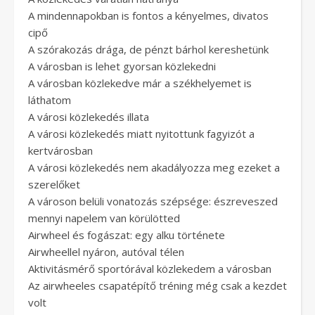
A mindennapokban is fontos a kényelmes, divatos
cipő
A szórakozás drága, de pénzt bárhol kereshetünk
A városban is lehet gyorsan közlekedni
A városban közlekedve már a székhelyemet is
láthatom
A városi közlekedés illata
A városi közlekedés miatt nyitottunk fagyizót a
kertvárosban
A városi közlekedés nem akadályozza meg ezeket a
szerelőket
A városon belüli vonatozás szépsége: észreveszed
mennyi napelem van körülötted
Airwheel és fogászat: egy alku története
Airwheellel nyáron, autóval télen
Aktivitásmérő sportórával közlekedem a városban
Az airwheeles csapatépítő tréning még csak a kezdet
volt