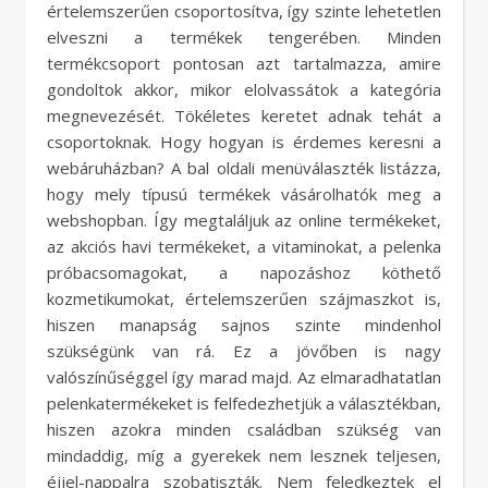
értelemszerűen csoportosítva, így szinte lehetetlen
elveszni a termékek tengerében. Minden
termékcsoport pontosan azt tartalmazza, amire
gondoltok akkor, mikor elolvassátok a kategória
megnevezését. Tökéletes keretet adnak tehát a
csoportoknak. Hogy hogyan is érdemes keresni a
webáruházban? A bal oldali menüválaszték listázza,
hogy mely típusú termékek vásárolhatók meg a
webshopban. Így megtaláljuk az online termékeket,
az akciós havi termékeket, a vitaminokat, a pelenka
próbacsomagokat, a napozáshoz köthető
kozmetikumokat, értelemszerűen szájmaszkot is,
hiszen manapság sajnos szinte mindenhol
szükségünk van rá. Ez a jövőben is nagy
valószínűséggel így marad majd. Az elmaradhatatlan
pelenkatermékeket is felfedezhetjük a választékban,
hiszen azokra minden családban szükség van
mindaddig, míg a gyerekek nem lesznek teljesen,
éjjel-nappalra szobatiszták. Nem feledkeztek el