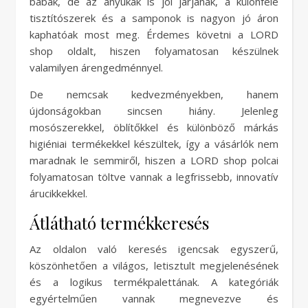
babák, de az anyukák is jól járjanak, a különféle
tisztítószerek és a samponok is nagyon jó áron
kaphatóak most meg. Érdemes követni a LORD
shop oldalt, hiszen folyamatosan készülnek
valamilyen árengedménnyel.
De nemcsak kedvezményekben, hanem
újdonságokban sincsen hiány. Jelenleg
mosószerekkel, öblítőkkel és különböző márkás
higiéniai termékekkel készültek, így a vásárlók nem
maradnak le semmiről, hiszen a LORD shop polcai
folyamatosan töltve vannak a legfrissebb, innovatív
árucikkekkel.
Átlátható termékkeresés
Az oldalon való keresés igencsak egyszerű,
köszönhetően a világos, letisztult megjelenésének
és a logikus termékpalettának. A kategóriák
egyértelműen vannak megnevezve és