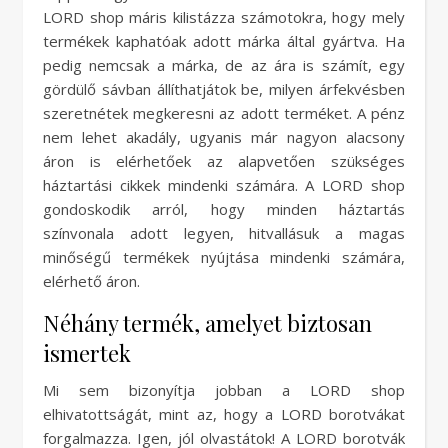
LORD shop máris kilistázza számotokra, hogy mely
termékek kaphatóak adott márka által gyártva. Ha
pedig nemcsak a márka, de az ára is számít, egy
gördülő sávban állíthatjátok be, milyen árfekvésben
szeretnétek megkeresni az adott terméket. A pénz
nem lehet akadály, ugyanis már nagyon alacsony
áron is elérhetőek az alapvetően szükséges
háztartási cikkek mindenki számára. A LORD shop
gondoskodik arról, hogy minden háztartás
színvonala adott legyen, hitvallásuk a magas
minőségű termékek nyújtása mindenki számára,
elérhető áron.
Néhány termék, amelyet biztosan
ismertek
Mi sem bizonyítja jobban a LORD shop
elhivatottságát, mint az, hogy a LORD borotvákat
forgalmazza. Igen, jól olvastátok! A LORD borotvák