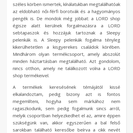
széles körben ismertek, kínálatukban megtalálhatóak
az eldobható női-férfi borotvák és a hagyományos
pengék is. De mondok még jobbat: a LORD shop
égisze alatt kerülnek forgalmazásra a LORD
sebtapaszok és hozzájuk tartoznak a Sleepy
pelenkák is. A Sleepy pelenkák fogalma tényleg
kikerülhetetlen a kisgyerekes családok körében.
Mindhárom olyan termékcsoport, amely abszolút
minden háztartásban megtalálható. Azt gondolom,
nincs otthon, amely ne találkozott volna a LORD
shop termékeivel.
A termékek keresésének témájától kissé
elkalandoztam, pedig bizony azt is fontos
megemlíteni, hogyha sem márkához nem
ragaszkodunk, sem pedig fogalmunk sincs arról,
melyik csoportban helyezkedhet el az, amire éppen
szükségünk van, akkor egyszerűen a bal felső
sarokban található keresőbe beírva a cikk nevét