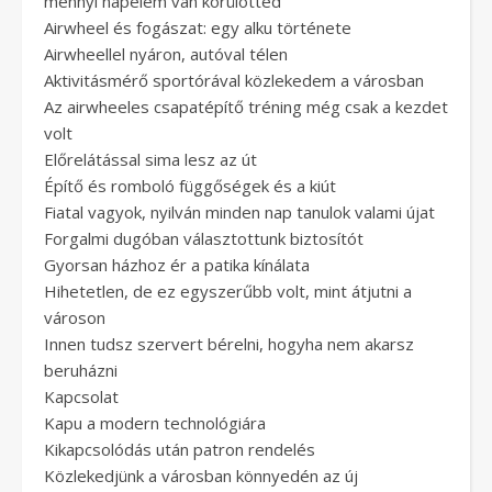
mennyi napelem van körülötted
Airwheel és fogászat: egy alku története
Airwheellel nyáron, autóval télen
Aktivitásmérő sportórával közlekedem a városban
Az airwheeles csapatépítő tréning még csak a kezdet
volt
Előrelátással sima lesz az út
Építő és romboló függőségek és a kiút
Fiatal vagyok, nyilván minden nap tanulok valami újat
Forgalmi dugóban választottunk biztosítót
Gyorsan házhoz ér a patika kínálata
Hihetetlen, de ez egyszerűbb volt, mint átjutni a
városon
Innen tudsz szervert bérelni, hogyha nem akarsz
beruházni
Kapcsolat
Kapu a modern technológiára
Kikapcsolódás után patron rendelés
Közlekedjünk a városban könnyedén az új