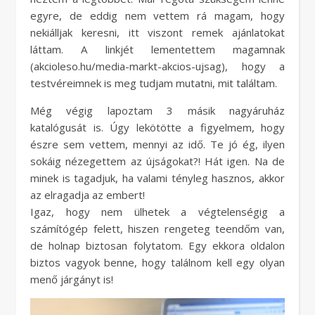
egyre, de eddig nem vettem rá magam, hogy
nekiálljak keresni, itt viszont remek ajánlatokat
láttam. A linkjét lementettem magamnak
(akcioleso.hu/media-markt-akcios-ujsag), hogy a
testvéreimnek is meg tudjam mutatni, mit találtam.
Még végig lapoztam 3 másik nagyáruház
katalógusát is. Úgy lekötötte a figyelmem, hogy
észre sem vettem, mennyi az idő. Te jó ég, ilyen
sokáig nézegettem az újságokat?! Hát igen. Na de
minek is tagadjuk, ha valami tényleg hasznos, akkor
az elragadja az embert!
Igaz, hogy nem ülhetek a végtelenségig a
számítógép felett, hiszen rengeteg teendőm van,
de holnap biztosan folytatom. Egy ekkora oldalon
biztos vagyok benne, hogy találnom kell egy olyan
menő járgányt is!