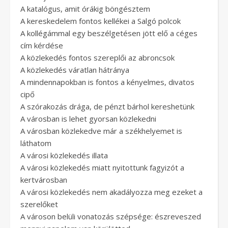
A katalógus, amit órákig böngésztem
A kereskedelem fontos kellékei a Salgó polcok
A kollégámmal egy beszélgetésen jött elő a céges
cím kérdése
A közlekedés fontos szereplői az abroncsok
A közlekedés váratlan hátránya
A mindennapokban is fontos a kényelmes, divatos
cipő
A szórakozás drága, de pénzt bárhol kereshetünk
A városban is lehet gyorsan közlekedni
A városban közlekedve már a székhelyemet is
láthatom
A városi közlekedés illata
A városi közlekedés miatt nyitottunk fagyizót a
kertvárosban
A városi közlekedés nem akadályozza meg ezeket a
szerelőket
A városon belüli vonatozás szépsége: észreveszed