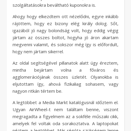
szolgáltatásokra beváltható kuponokra is.
Ahogy hogy elkezdtem ott nézelődni, egyre inkább
rájöttem, hogy ez bizony elég király dolog. Sőt,
igazából jó nagy bolondság volt, hogy eddig végig
jártam az összes boltot, hogyha jó áron akartam
megvenni valamit, és sokszor még így is előfordult,
hogy nem jártam sikerrel.
Az oldal segítségével pillanatok alatt úgy éreztem,
mintha bejártam volna a főváros és
agglomerációjának összes üzletét. Olyanokba is
eljutottam így, ahová fizikaliag sohasem, vagy
nagyon ritkán tértem be.
A legtöbbet a Media Markt katalógusnál időztem el.
Ugyan AirWheel-t nem találtam benne, viszont
megragadta a figyelmem az a sokféle műszaki cikk,
amelyek fel voltak oda sorakoztatva. A laptopokat
néztem a legtöbbet. Már régóta szükségem lenne