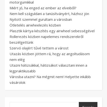
motorgumikkal
Miért jó, ha enged az ember az elveiből?
Nem kell száguldani a tanúsítványért, házhoz jön
Nyitott szemmel gurultam a városban
Ötletelés airwheelezés közben
Plasztik kártya készítés egy airwheel sebességével
Rollerezés közben napelemes rendszerekről
beszélgettünk
Szervó olajért tűvé tettem a várost
Utazás közben jöttem rá, hogy az angoltudásom
nem elég
Utazni hátizsákkal, hátizsákot választani innen a
legpraktikusabb
Városba utazni? Na mégmit nem! Helyette inkább
vásárolok