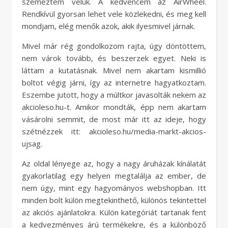
szemeztem velük. A kedvencem az AirWheel.
Rendkívül gyorsan lehet vele közlekedni, és meg kell
mondjam, elég menők azok, akik ilyesmivel járnak.
Mivel már rég gondolkozom rajta, úgy döntöttem,
nem várok tovább, és beszerzek egyet. Neki is
láttam a kutatásnak. Mivel nem akartam kismillió
boltot végig járni, így az internetre hagyatkoztam.
Eszembe jutott, hogy a múltkor javasolták nekem az
akcioleso.hu-t. Amikor mondták, épp nem akartam
vásárolni semmit, de most már itt az ideje, hogy
szétnézzek itt: akcioleso.hu/media-markt-akcios-
ujsag.
Az oldal lényege az, hogy a nagy áruházak kínálatát
gyakorlatilag egy helyen megtalálja az ember, de
nem úgy, mint egy hagyományos webshopban. Itt
minden bolt külön megtekinthető, különös tekintettel
az akciós ajánlatokra. Külön kategóriát tartanak fent
a kedvezményes árú termékekre, és a különböző