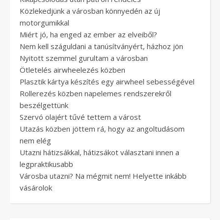
Közlekedjünk a városban könnyedén az új
motorgumikkal
Miért jó, ha enged az ember az elveiből?
Nem kell száguldani a tanúsítványért, házhoz jön
Nyitott szemmel gurultam a városban
Ötletelés airwheelezés közben
Plasztik kártya készítés egy airwheel sebességével
Rollerezés közben napelemes rendszerekről
beszélgettünk
Szervó olajért tűvé tettem a várost
Utazás közben jöttem rá, hogy az angoltudásom
nem elég
Utazni hátizsákkal, hátizsákot választani innen a
legpraktikusabb
Városba utazni? Na mégmit nem! Helyette inkább
vásárolok