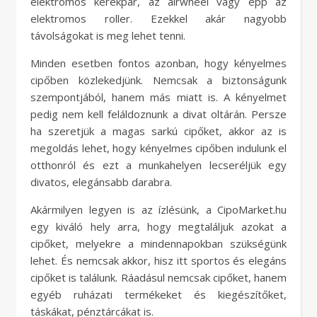
elektromos kerékpár, az airwheel vagy épp az
elektromos roller. Ezekkel akár nagyobb
távolságokat is meg lehet tenni.
Minden esetben fontos azonban, hogy kényelmes
cipőben közlekedjünk. Nemcsak a biztonságunk
szempontjából, hanem más miatt is. A kényelmet
pedig nem kell feláldoznunk a divat oltárán. Persze
ha szeretjük a magas sarkú cipőket, akkor az is
megoldás lehet, hogy kényelmes cipőben indulunk el
otthonról és ezt a munkahelyen lecseréljük egy
divatos, elegánsabb darabra.
Akármilyen legyen is az ízlésünk, a CipoMarket.hu
egy kiváló hely arra, hogy megtaláljuk azokat a
cipőket, melyekre a mindennapokban szükségünk
lehet. És nemcsak akkor, hisz itt sportos és elegáns
cipőket is találunk. Ráadásul nemcsak cipőket, hanem
egyéb ruházati termékeket és kiegészítőket,
táskákat, pénztárcákat is.