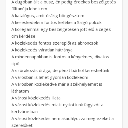
A dugóban állt a busz, én pedig érdekes beszélgetés
fültanúja lehettem
A katalógus, amit órákig böngésztem
A kereskedelem fontos kellékei a Salgó polcok
A kollégámmal egy beszélgetésen jött elő a céges
cím kérdése
A közlekedés fontos szereplői az abroncsok
A közlekedés váratlan hátránya
A mindennapokban is fontos a kényelmes, divatos
cipő
A szórakozás drága, de pénzt bárhol kereshetünk
A városban is lehet gyorsan közlekedni
A városban közlekedve már a székhelyemet is
láthatom
A városi közlekedés illata
A városi közlekedés miatt nyitottunk fagyizót a
kertvárosban
A városi közlekedés nem akadályozza meg ezeket a
szerelőket