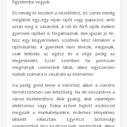
figyelembe vegyük.
Én mindig itt kezdem a nézelődést, és szinte mindig
meglátok egy-egy olyan cipőt vagy papucsot, amit
aztán meg is vásárolok. A női és férfi cipők mellett
gyermek cipőket is forgalmaznak. Ami igazán jó hír,
hisz egy kisgyermekes szülőnek kész rémálom a
cipővásárlás. A gyerekek nem élvezik, megunják,
csak kínlódás az egész és a vége pedig az
idegeskedés. Ezzel szemben ha pontosan
megmérjük csemeténk lábát, akkor egyszerűen
tudunk számára is vásárolni az interneten.
Ha pedig gond lenne a mérettel, akkor a cserére
természetesen van lehetőség. Na de visszatérve a
városi közlekedésre. Akár gyalog, akár valamilyen
elektromos vagy fizikai erővel hajtott eszközzel
megyünk a munkahelyünkre, érdemes kényelmes
lábbelit választani. Egyrészt biztonsági
szempontból, hisz ha elcsúszunk, megbotlunk, akkor