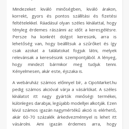
Mindezeket kiváló minőségben, kiváló árakon,
korrekt, gyors és pontos szállítási és fizetési
feltételekkel. Ráadásul olyan széles kínálattal, hogy
tényleg érdemes rászánni az időt a keresgélésre.
Persze ha konkrét dolgot keresünk, arra is
lehetőség van, hogy beállítsuk a szűrőket és így
csak azokat a találatokat fogjuk látni, melyek
relevánsak a keresésünk szempontjából. A lényeg,
hogy mindezt bármikor meg tudjuk tenni.
Kényelmesen, akár este, éjszaka is.
A webáruház számos előnnyel bír, a CipoMarket.hu
pedig számos akcióval várja a vásárlókat. A széles
kínálatot itt nagy gyártók minőségi termékei,
különleges darabjai, legújabb modelljei alkotják. Ezen
kívül számos igazán nagymértékű akció is elérhető,
akár 60-70 százalék árkedvezménnyel is lehet itt
vásárolni. Ami igazán érdemes arra, hogy