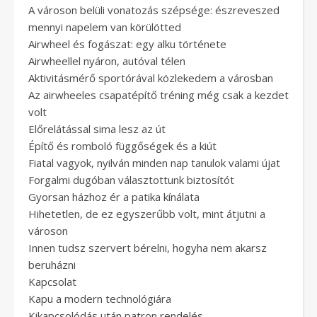
A városon belüli vonatozás szépsége: észreveszed
mennyi napelem van körülötted
Airwheel és fogászat: egy alku története
Airwheellel nyáron, autóval télen
Aktivitásmérő sportórával közlekedem a városban
Az airwheeles csapatépítő tréning még csak a kezdet
volt
Előrelátással sima lesz az út
Építő és romboló függőségek és a kiút
Fiatal vagyok, nyilván minden nap tanulok valami újat
Forgalmi dugóban választottunk biztosítót
Gyorsan házhoz ér a patika kínálata
Hihetetlen, de ez egyszerűbb volt, mint átjutni a
városon
Innen tudsz szervert bérelni, hogyha nem akarsz
beruházni
Kapcsolat
Kapu a modern technológiára
Kikapcsolódás után patron rendelés